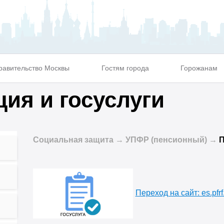
равительство Москвы
Гостям города
Горожанам
ия и госуслуги
Социальная защита → УПФР (пенсионный) →
П
Переход на сайт: es.pfrf